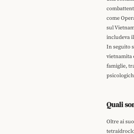
combattenti
come Operaz
sul Vietnam
includeva i
In seguito 
vietnamita 
famiglie, tr
psicologich
Quali so
Oltre ai suo
tetraidrocl