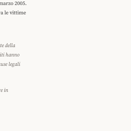
 marzo 2005.
a le vittime
te della
niti hanno
use legali
e in