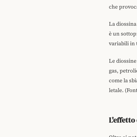
che provoc
La diossina
è un sottop
variabili in
Le diossine
gas, petrol
come la sbi
letale. (Fon
L'effett