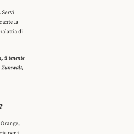
 Servì
rante la
alattia di
, il tenente
mo Zumwalt,
?
t Orange,
rie per i