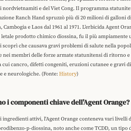
 nordvietnamiti e del Viet Cong. Il programma statunit
ione Ranch Hand spruzzò più di 20 milioni di galloni di
, Cambogia e Laos dal 1961 al 1971. L'erbicida Agent Ora
l letale prodotto chimico diossina, fu il più ampiamente u
si scoprì che causava gravi problemi di salute nella popo
e nei membri delle forze armate statunitensi di ritorno e 
a cui cancro, difetti congeniti, eruzioni cutanee e gravi di
e e neurologiche. (Fonte:
History
)
no i componenti chiave dell'Agent Orange?
i ingredienti attivi, l'Agent Orange conteneva vari livelli d
orodibenzo-p-diossina, noto anche come TCDD, un tipo d