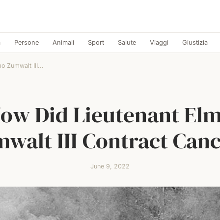
a
Persone
Animali
Sport
Salute
Viaggi
Giustizia
 Zumwalt III...
ow Did Lieutenant El
walt III Contract Can
June 9, 2022