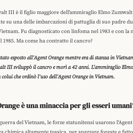
t III è il figlio maggiore dell'ammiraglio Elmo Zumwalt.
e su una delle imbarcazioni di pattuglia di suo padre du
Vietnam. Fu diagnosticato con linfoma nel 1983 e con la m
 1985. Ma come ha contratto il cancro?
stato esposto all'Agent Orange mentre era di stanza in Vietnam
t III sviluppò il cancro e morì a 42 anni. L'ammiraglio El
u colui che ordinò l'uso dell'Agent Orange in Vietnam.
Orange è una minaccia per gli esseri umani
guerra del Vietnam, le forze statunitensi usarono l'Agen
a chimica altamente tossica, per spazzare foreste e fatto