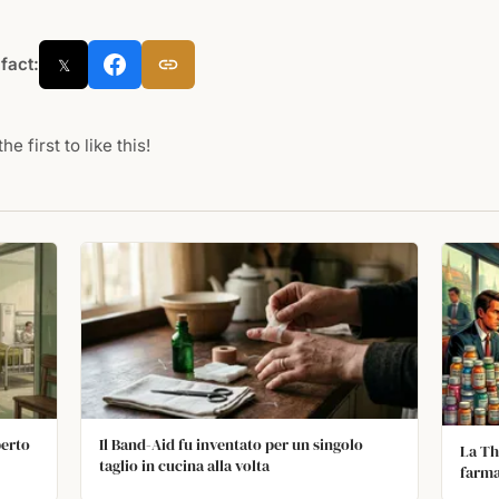
 fact:
𝕏
he first to like this!
perto
Il Band-Aid fu inventato per un singolo
La Th
taglio in cucina alla volta
farma
intell