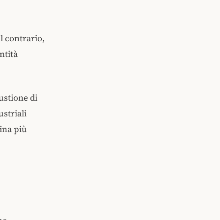
l contrario,
ntità
ustione di
striali
ina più