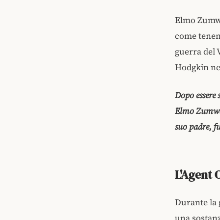
Elmo Zumwal
come tenent
guerra del 
Hodgkin nel
Dopo essere 
Elmo Zumwal
suo padre, f
L'Agent 
Durante la 
una sostanz