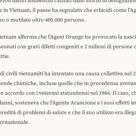
tevoli danni ambientali causati dallo sforzo di defogliazio
e in Vietnam, il paese ha segnalato che erbicidi come l'
o o mutilato oltre 400.000 persone.
 Vietnam afferma che l'Agent Orange ha provocato la nasc
neonati con gravi difetti congeniti e 2 milioni di persone
ttie.
i civili vietnamiti ha intentato una causa collettiva nel 
ziende chimiche, incluse quelle che in precedenza aveva
n accordo con i veterani statunitensi nel 1984. Il caso, 
danni, sosteneva che l'Agente Arancione e i suoi effetti l
eredità di problemi di salute e che il suo utilizzo era ille
nternazionale.