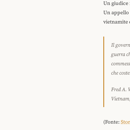
Un giudice 
Un appello 
vietnamite 
Il govern
guerra c
commesso
che coste
Fred A. 
Vietnam,
(Fonte:
Stor