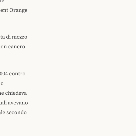
ne
Agent Orange
ita di mezzo
 con cancro
2004 contro
no
che chiedeva
etali avevano
gale secondo