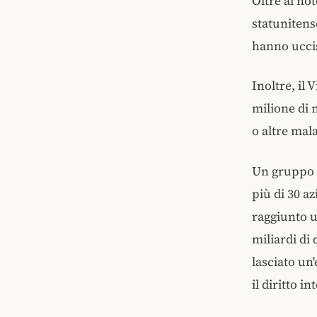
Oltre ai no
statunitens
hanno uccis
Inoltre, il
milione di 
o altre mala
Un gruppo d
più di 30 a
raggiunto u
miliardi di 
lasciato un'
il diritto i