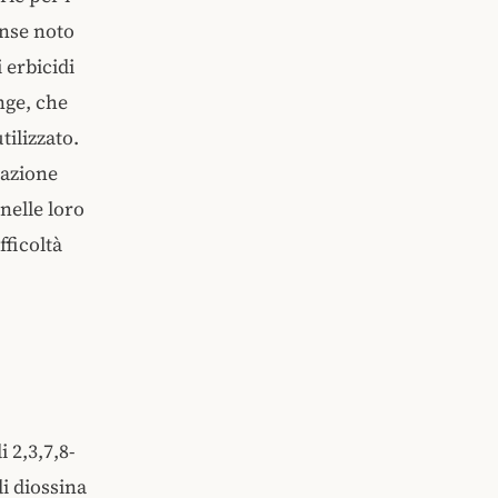
ense noto
 erbicidi
nge, che
tilizzato.
lazione
nelle loro
fficoltà
i 2,3,7,8-
i diossina