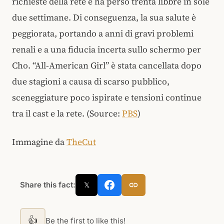
richieste della rete e ha perso trenta libbre in sole
due settimane. Di conseguenza, la sua salute è
peggiorata, portando a anni di gravi problemi
renali e a una fiducia incerta sullo schermo per
Cho. “All‑American Girl” è stata cancellata dopo
due stagioni a causa di scarso pubblico,
sceneggiature poco ispirate e tensioni continue
tra il cast e la rete. (Source:
PBS
)
Immagine da
TheCut
Share this fact:
𝕏
👍
Be the first to like this!