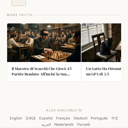
MORE FACTS
Il Maestro di Scacchi Che Giocò 45
Un Gatto Ha Ottenuto 
Partite Bendato Affinché la Sua
un GPA di 3.5
Famiglia Perduta Potesse Trovarlo
ALSO AVAILABLE IN
English
·
日本語
·
Español
·
Français
·
Deutsch
·
Português
·
中文
·
العربية
·
Nederlands
·
Русский