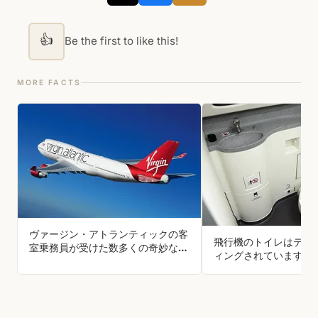
👍
Be the first to like this!
MORE FACTS
ヴァージン・アトランティックの客
飛行機のトイレはテフ
室乗務員が受けた数多くの奇妙な要
ィングされています。
望の中には、次のようなものがあり
空で下水道に吸いこま
ました。「エンジンがうるさすぎる
ごみが付着しなくなり
ので音を下げてもらえますか？」、
も最小限に抑えられま
「機長に乱気流を止めてもらえませ
んか？」、「子供たちをプレイルー