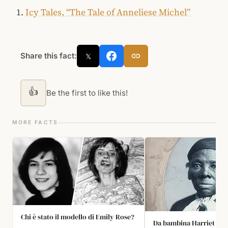
Icy Tales, “The Tale of Anneliese Michel”
Share this fact:
𝕏
👍
Be the first to like this!
MORE FACTS
Chi è stato il modello di Emily Rose?
Da bambina Harriet Tu