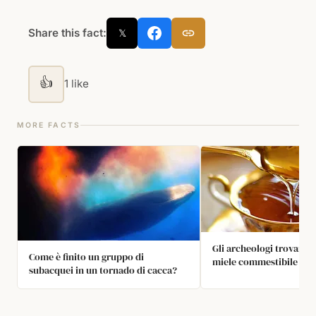
Share this fact:
𝕏
👍
1 like
MORE FACTS
Gli archeologi trovano
Come è finito un gruppo di
miele commestibile nel
subacquei in un tornado di cacca?
dell’antico Egitto – la s
deteriora mai, grazie a
estremamente basso di 
molto basso e al peross