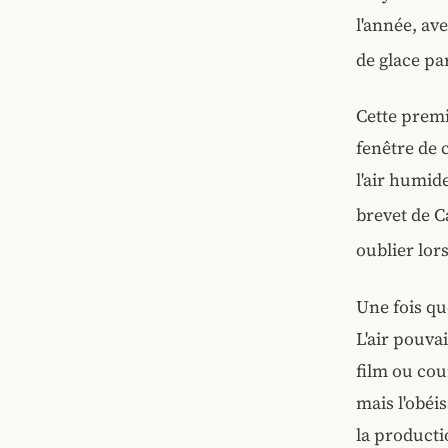
l'année, ave
de glace par
Cette premi
fenêtre de 
l'air humid
brevet de Ca
oublier lors
Une fois que
L'air pouvai
film ou cou
mais l'obéi
la producti