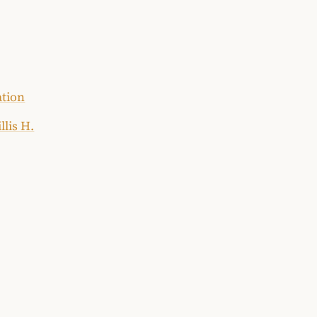
ation
llis H.