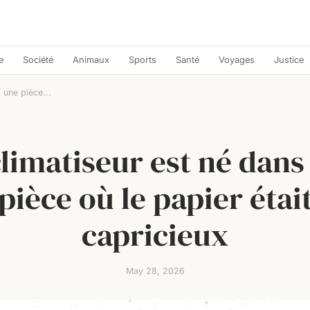
e
Société
Animaux
Sports
Santé
Voyages
Justice
 une pièce...
climatiseur est né dans
pièce où le papier étai
capricieux
May 28, 2026