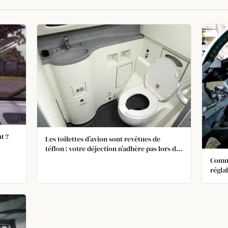
t ?
Les toilettes d’avion sont revêtues de
téflon : votre déjection n’adhère pas lors de
l’aspiration, et très peu d’eau est utilisée.
Comme
régla