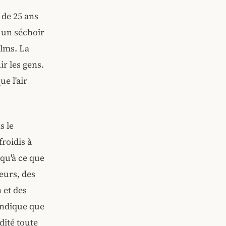
 de 25 ans
t un séchoir
elms. La
ir les gens.
ue l'air
s le
froidis à
squ'à ce que
teurs, des
 et des
 indique que
dité toute