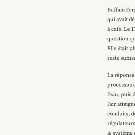
Buffalo For
qui avait d
à café. Le 1
question qu'
Elle était p
reste suffi
La réponse 
processus d'
l'eau, puis 
l'air atteig
conduits, d
régulateurs
le système 