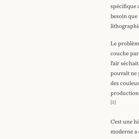
spécifique 
besoin que 
lithographi
Le problème
couche par 
l'air séchai
pouvait ne 
des couleur
production
[1]
C'est une h
moderne a 