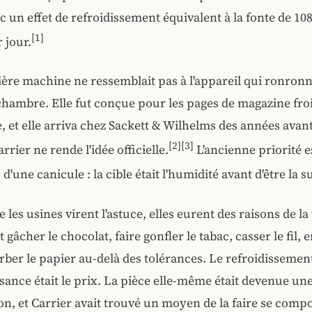
c un effet de refroidissement équivalent à la fonte de 108
[1]
 jour.
ère machine ne ressemblait pas à l'appareil qui ronron
chambre. Elle fut conçue pour les pages de magazine fro
e, et elle arriva chez Sackett & Wilhelms des années avant
[2]
[3]
rrier ne rende l'idée officielle.
L'ancienne priorité es
 d'une canicule : la cible était l'humidité avant d'être la s
 les usines virent l'astuce, elles eurent des raisons de la 
t gâcher le chocolat, faire gonfler le tabac, casser le fil
rber le papier au-delà des tolérances. Le refroidissement 
ssance était le prix. La pièce elle-même était devenue une
on, et Carrier avait trouvé un moyen de la faire se compo