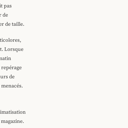
it pas
r de
 de taille.
ticolores,
it. Lorsque
 matin
e repérage
ours de
x menacés.
limatisation
 magazine.