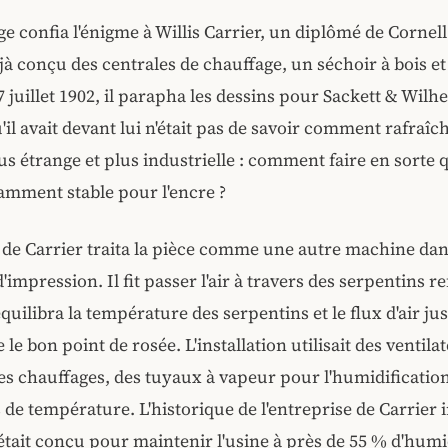
ge confia l'énigme à Willis Carrier, un diplômé de Cornell
éjà conçu des centrales de chauffage, un séchoir à bois e
7 juillet 1902, il parapha les dessins pour Sackett & Wilh
il avait devant lui n'était pas de savoir comment rafraîch
lus étrange et plus industrielle : comment faire en sorte q
samment stable pour l'encre ?
de Carrier traita la pièce comme une autre machine dan
impression. Il fit passer l'air à travers des serpentins re
équilibra la température des serpentins et le flux d'air ju
ne le bon point de rosée. L'installation utilisait des ventila
es chauffages, des tuyaux à vapeur pour l'humidification
 de température. L'historique de l'entreprise de Carrier
était conçu pour maintenir l'usine à près de 55 % d'humi