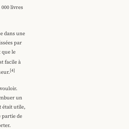
 000 livres
ne dans une
issées par
 que le
t facile à
[4]
ueur.
vouloir.
, embuer un
était utile,
 partie de
rter.