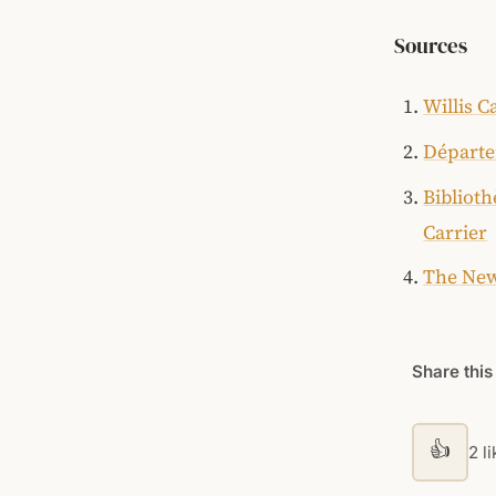
Sources
Willis C
Départem
Biblioth
Carrier
The New 
Share this
👍
2 l