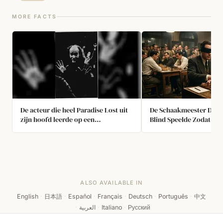
MORE FACTS
De acteur die heel Paradise Lost uit
De Schaakmeester Die 4
zijn hoofd leerde op een
Blind Speelde Zodat Zij
hometrainer
Familie Hem Zou Kunne
ALSO AVAILABLE IN
English
·
日本語
·
Español
·
Français
·
Deutsch
·
Português
·
中文
·
العربية
·
Italiano
·
Русский