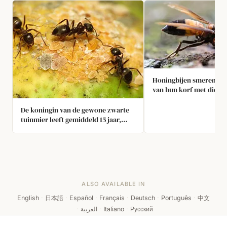
Honingbijen smeren de
van hun korf met dierli
uitwerpselen om moordb
weren
De koningin van de gewone zwarte
tuinmier leeft gemiddeld 15 jaar,
sommige tot ongeveer 30 jaar. Onder
laboratoriumomstandigheden
kunnen werksters minstens 4 jaar
leven. Let op je stap!
ALSO AVAILABLE IN
English
·
日本語
·
Español
·
Français
·
Deutsch
·
Português
·
中文
·
العربية
·
Italiano
·
Русский