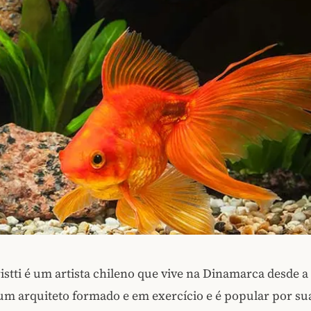
stti é um artista chileno que vive na Dinamarca desde a
 um arquiteto formado e em exercício e é popular por su