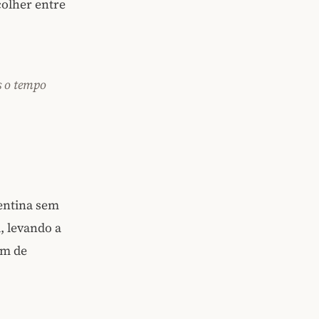
colher entre
s o tempo
gentina sem
, levando a
im de