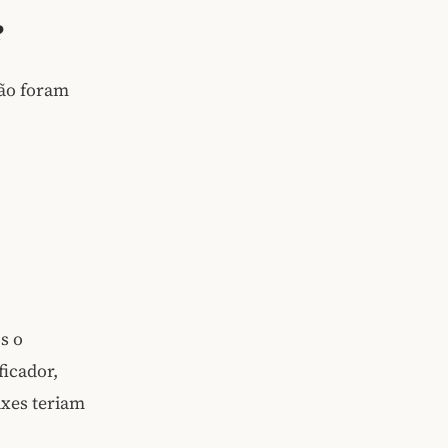
?
ão foram
s o
ficador,
ixes teriam