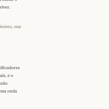
viver.
inismo, essa
dificadores
is, e o
 não
 uma onda