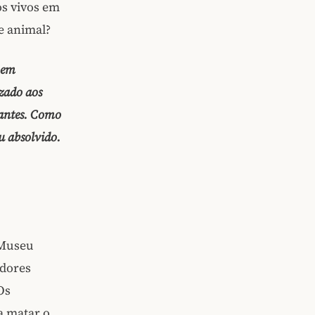
os vivos em
e animal?
 em
izado aos
tantes. Como
u absolvido.
 Museu
adores
Os
 matar o