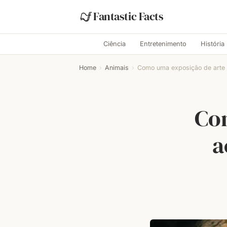
Fantastic Facts
Ciência
Entretenimento
História
Home
›
Animais
›
Como uma exposição de arte 
Co
a