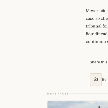
Meyer não p
caso só che
tribunal fo
liquidifica
continuou s
Share this
👍
Be t
MORE FACTS