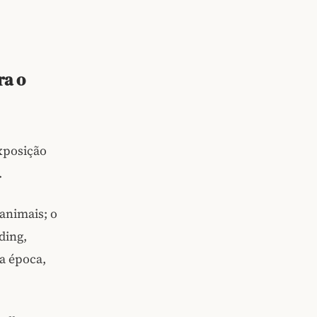
ra o
xposição
.
 animais; o
ding,
a época,