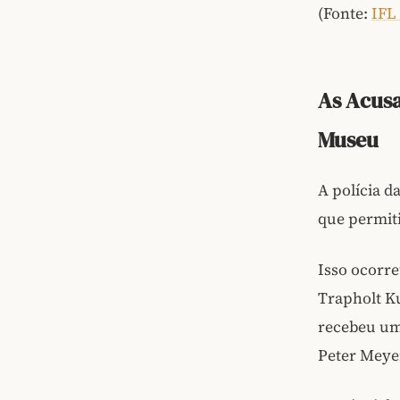
(Fonte:
IFL
As Acusa
Museu
A polícia 
que permiti
Isso ocorre
Trapholt Ku
recebeu um 
Peter Meyer