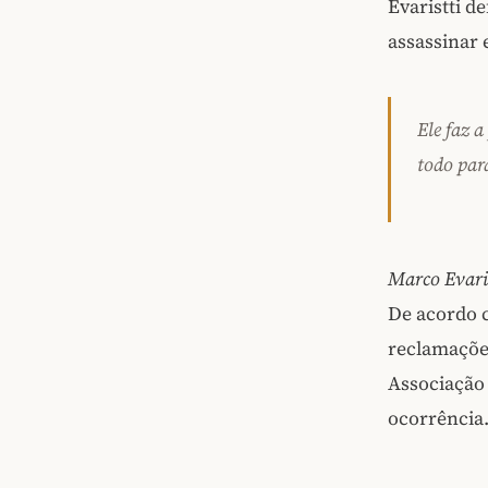
Evaristti d
assassinar 
Ele faz 
todo para
Marco Evaris
De acordo c
reclamaçõe
Associação
ocorrência.