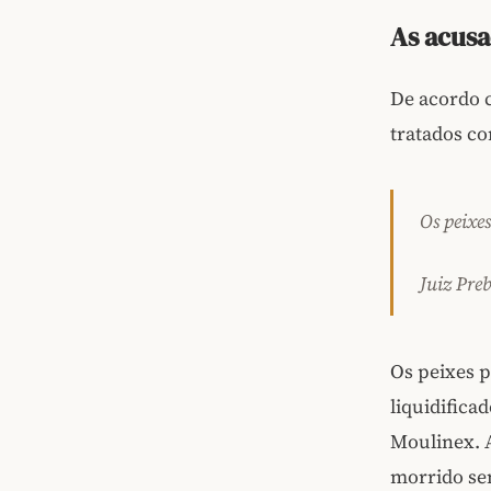
As acusa
De acordo 
tratados c
Os peixe
Juiz Pre
Os peixes 
liquidifica
Moulinex. A
morrido se