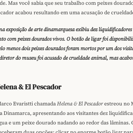
de. Mas você sabia que seu trabalho com peixes dourad
ficador acabou resultando em uma acusação de crueldad
 exposição de arte dinamarquesa exibiu dez liquidificadores
o com peixes dourados vivos. O botão de ligar foi disponibil
Pelo menos dois peixes dourados foram mortos por um dos visi
 diretor do museu foi acusado de crueldade animal, mas acabo
elena & El Pescador
Marco Evaristti chamada
Helena & El Pescador
estreou no
a Dinamarca, apresentando aos visitantes dez liquidific
água e um peixe dourado nadando ao redor das lâminas. 
 receberam duas opções: clicar no enorme botão
ligar
para