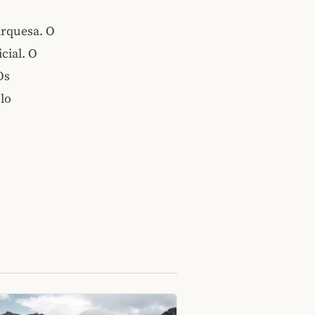
arquesa. O
cial. O
Os
lo