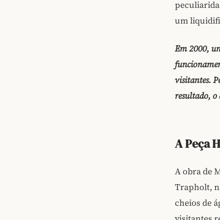
peculiarida
um liquidi
Em 2000, uma
funcionament
visitantes. 
resultado, o
A Peça H
A obra de 
Trapholt, n
cheios de 
visitantes