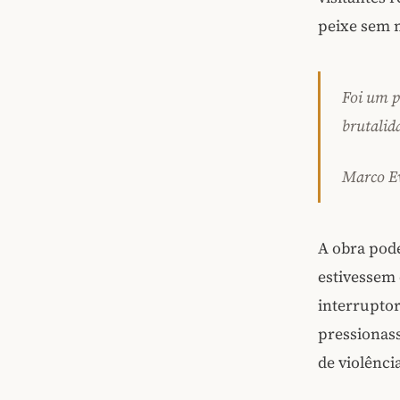
peixe sem m
Foi um p
brutalid
Marco Ev
A obra pode
estivessem 
interruptor
pressionas
de violênci