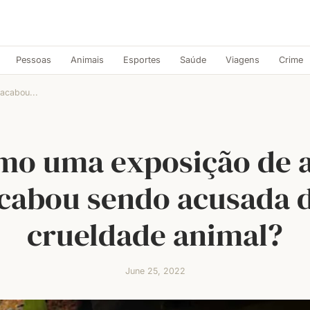
Pessoas
Animais
Esportes
Saúde
Viagens
Crime
acabou...
mo uma exposição de a
cabou sendo acusada 
crueldade animal?
June 25, 2022