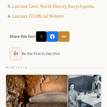
Lascaux Cave, World History Encyclopedia
Lascaux IV Official Website
Share this fact:
𝕏
👍
Be the first to like this!
MORE FACTS