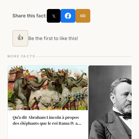
Share this fact:
𝕏
👍
Be the first to like this!
MORE FACTS
Qu'a dit Abraham Lincoln à propos
des éléphants que le roi Rama IV a
offerts pour la guerre de Sécession ?