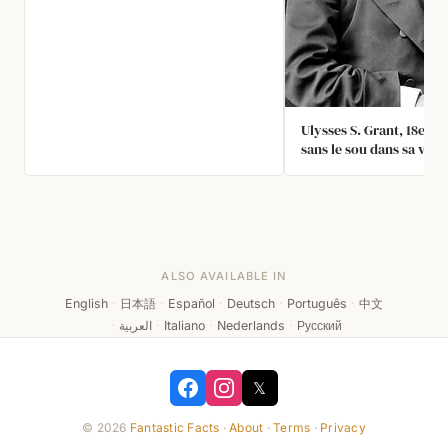
Ulysses S. Grant, 18e pré
sans le sou dans sa vieil
écrit un livre de mémoir
son épouse puisse vivre
redevances. Mark Twai
que la meilleure offre ét
a immédiatement propos
président 75 %. Le livre 
ALSO AVAILABLE IN
succès, rapportant à la
Grant environ 450 000 $ 
English
·
日本語
·
Español
·
Deutsch
·
Português
·
中文
d’auteur.
·
العربية
·
Italiano
·
Nederlands
·
Русский
𝕏
© 2026
Fantastic Facts
·
About
·
Terms
·
Privacy