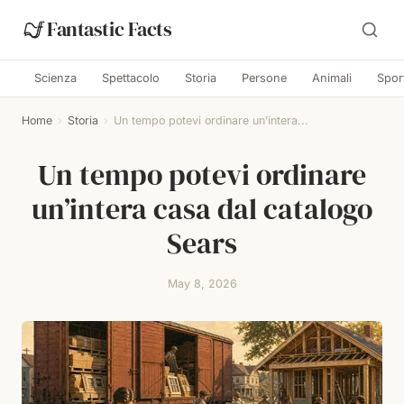
Fantastic Facts
Scienza
Spettacolo
Storia
Persone
Animali
Spor
Home
›
Storia
›
Un tempo potevi ordinare un’intera...
Un tempo potevi ordinare
un’intera casa dal catalogo
Sears
May 8, 2026