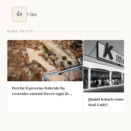
👍
1 like
MORE FACTS
Perché il governo federale ha
costruito enormi frecce ogni 10
miglia in America?
Quanti Kmarts sono rima
Stati Uniti?