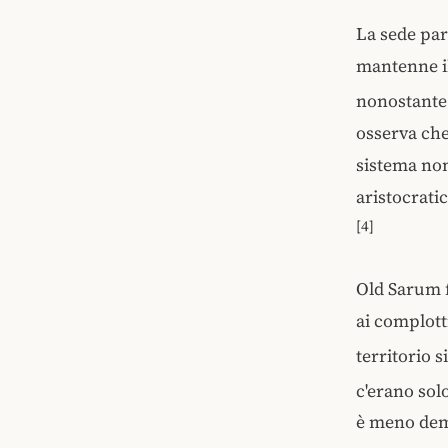
La sede par
mantenne il
nonostante 
osserva che
sistema non
aristocrat
[4]
Old Sarum f
ai complotti
territorio s
c'erano solo
è meno demo