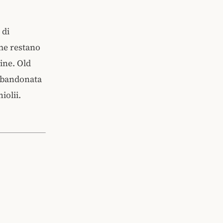
 di
rme restano
dine. Old
abbandonata
iolii.