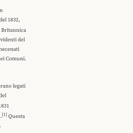
um
del 1832,
 Britannica
videnti del
 mecenati
dei Comuni.
erano legati
del
 1831
[1]
.
Questa
.