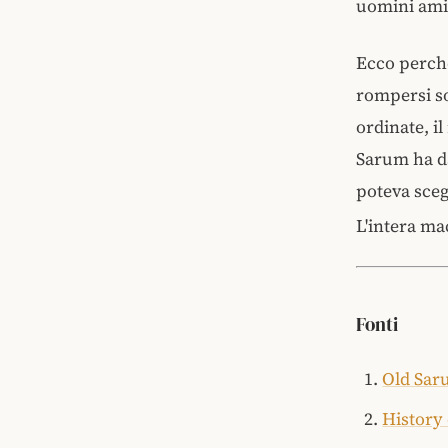
uomini ami
Ecco perché 
rompersi so
ordinate, il
Sarum ha da
poteva sceg
L'intera ma
Fonti
Old Sar
History