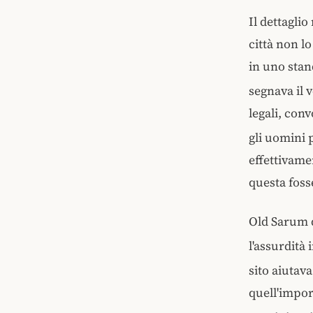
Il dettaglio
città non lo
in uno stan
segnava il 
legali, con
gli uomini p
effettivame
questa foss
Old Sarum 
l'assurdità
sito aiutava
quell'impor