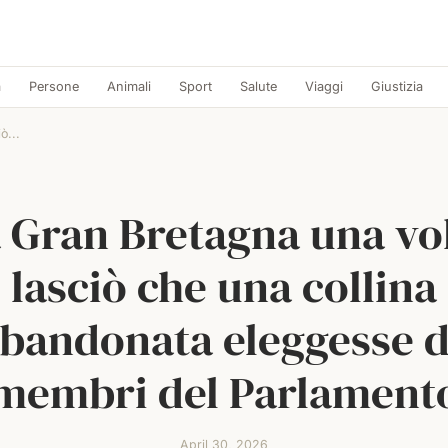
a
Persone
Animali
Sport
Salute
Viaggi
Giustizia
ò...
 Gran Bretagna una vo
lasciò che una collina
bandonata eleggesse 
membri del Parlament
April 30, 2026