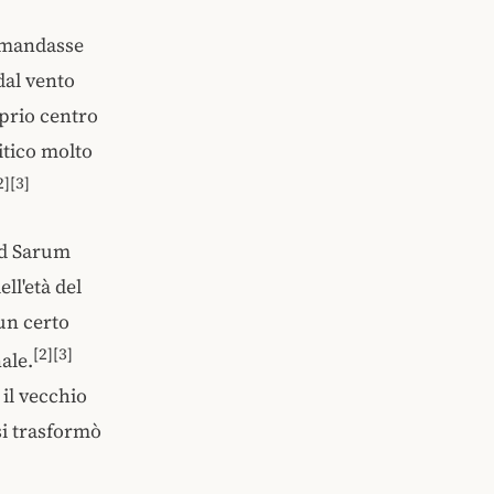
a mandasse
dal vento
prio centro
itico molto
2][3]
Old Sarum
ll'età del
un certo
[2][3]
ale.
 il vecchio
 si trasformò