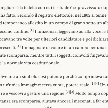
 migliore è la fedeltà con cui il rituale è sopravvissuto do
 ha fatto. Secondo il registro elettorale, nel 1802 si tenne
d temporaneo allestito in un campo di grano sotto un al
[1]
vecchio confine.
I funzionari leggevano ad alta voce le 
vocavano tre volte per ulteriori candidature e poi dichiar
[1]
rescelti.
Immaginate di votare in un campo per una ci
nte scomparsa, mentre tutti i soggetti coinvolti fingevan
e la normale vita costituzionale.
divenne un simbolo così potente perché comprimeva tu
[1][4]
 in un'unica immagine: terra vuota, potere reale.
Un t
[2][3]
 re e vescovi a gestire una regione.
Molto tempo dop
tanza era scomparsa, aiutava ancora i mecenati a far en