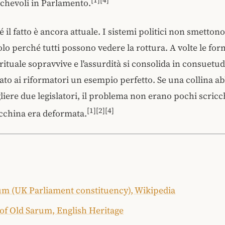
[1][4]
chevoli in Parlamento.
il fatto è ancora attuale. I sistemi politici non smettono
lo perché tutti possono vedere la rottura. A volte le fo
 rituale sopravvive e l'assurdità si consolida in consuetu
to ai riformatori un esempio perfetto. Se una collina 
liere due legislatori, il problema non erano pochi scricch
[1][2][4]
cchina era deformata.
um (UK Parliament constituency), Wikipedia
 of Old Sarum, English Heritage