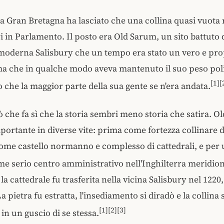
 la Gran Bretagna ha lasciato che una collina quasi vuot
in Parlamento. Il posto era Old Sarum, un sito battuto 
 moderna Salisbury che un tempo era stato un vero e pro
ma che in qualche modo aveva mantenuto il suo peso pol
[1][
che la maggior parte della sua gente se n'era andata.
ò che fa sì che la storia sembri meno storia che satira. 
mportante in diverse vite: prima come fortezza collinare de
come castello normanno e complesso di cattedrali, e per 
e serio centro amministrativo nell'Inghilterra meridion
 cattedrale fu trasferita nella vicina Salisbury nel 1220,
La pietra fu estratta, l'insediamento si diradò e la collina
[1][2][3]
in un guscio di se stessa.