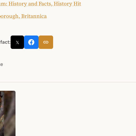
m: History and Facts, History Hit
borough, Britannica
 fact:
𝕏
ke