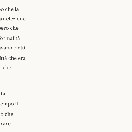
po che la
 un'elezione
bero che
formalità
avano eletti
ttà che era
o che
tta
empo il
o che
trare