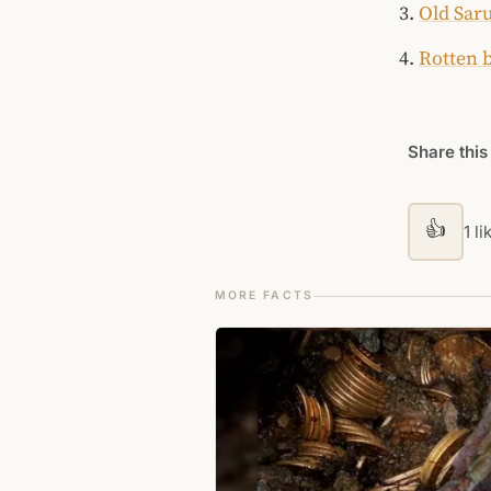
Old Saru
Rotten 
Share this
👍
1 li
MORE FACTS