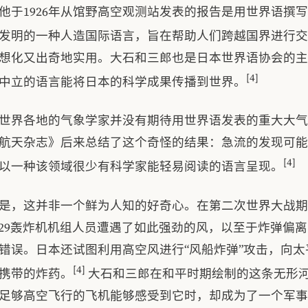
他于1926年从馆野高空观测站发表的报告是用世界语撰
末发明的一种人造国际语言，旨在帮助人们跨越国界进行
想化又出奇地实用。大石和三郎也是日本世界语协会的主
[4]
中立的语言能将日本的科学成果传播到世界。
世界各地的气象学家并没有期待用世界语发表的重大大气
航天杂志》后来总结了这个奇怪的结果：急流的发现可能
[4]
以一种该领域很少有科学家能轻易阅读的语言呈现。
是，这并非一个鲜为人知的好奇心。在第二次世界大战期
-29轰炸机机组人员遭遇了如此强劲的风，以至于炸弹偏
错误。日本还试图利用高空风进行“风船炸弹”攻击，向太
[4]
携带的炸药。
大石和三郎在和平时期绘制的这条无形
足够高空飞行的飞机能够感受到它时，却成为了一个军事