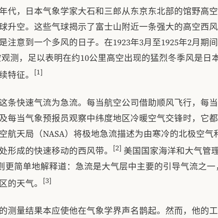
20年代，日本气象学家大石和三郎从东京东北部的馆野高
球升空。这些气球揭示了富士山附近一条强大的高空西风
是注意到一个多风的日子。在1923年3月至1925年2月期
次高空观测，足以表明在约10公里高空出现的猛烈冬季风是日
[1]
续特征。
这条快速气流为急流。每当航空公司借助顺风飞行，每当
及每当气象预报员观察中纬度地区冷暖空气交锋时，它都
空航天局（NASA）将极地急流描述为由寒冷的北极空气
[2]
处形成的快速移动的西风带。
美国国家海洋和大气管
）则更简单地解释道：急流是大气层中主要的引导气流之一
[3]
区的天气。
的测量结果本应使他在气象学界声名鹊起。然而，他的工