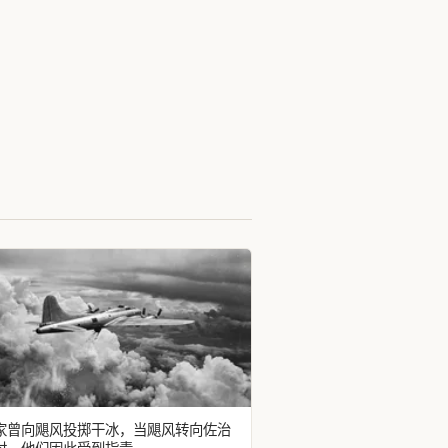
家曾向飓风投掷干冰，当飓风转向佐治