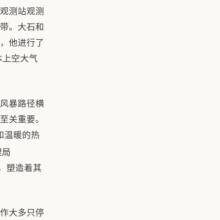
空观测站观测
带。大石和
间，他进行了
本上空大气
风暴路径横
至关重要。
和温暖的热
理局
，塑造着其
作大多只停