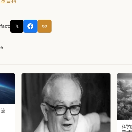
 维基百科
 fact:
𝕏
ke
平流
科学