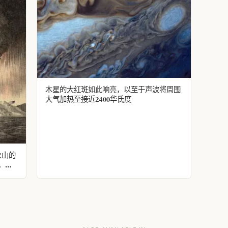
木星的大红斑如此响亮，以至于声波将周围
大气加热至接近2400华氏度
火山的
，在
它的人
天空在