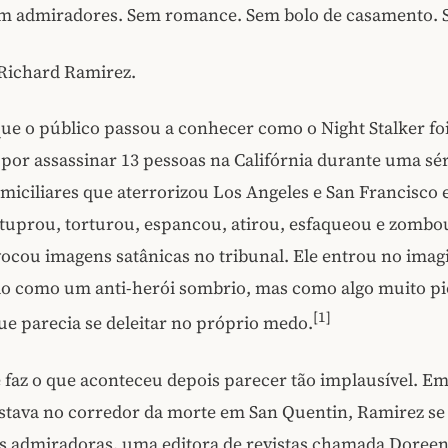
m admiradores. Sem romance. Sem bolo de casamento. 
 Richard Ramirez.
e o público passou a conhecer como o Night Stalker fo
or assassinar 13 pessoas na Califórnia durante uma sér
miciliares que aterrorizou Los Angeles e San Francisco 
stuprou, torturou, espancou, atirou, esfaqueou e zombo
vocou imagens satânicas no tribunal. Ele entrou no imag
ão como um anti-herói sombrio, mas como algo muito p
[1]
e parecia se deleitar no próprio medo.
e faz o que aconteceu depois parecer tão implausível. Em
stava no corredor da morte em San Quentin, Ramirez s
s admiradoras, uma editora de revistas chamada Doreen