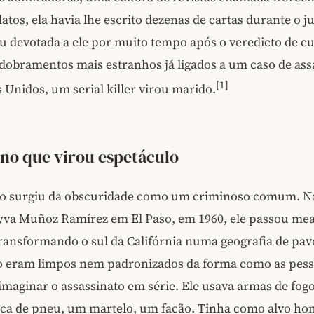
atos, ela havia lhe escrito dezenas de cartas durante o 
 devotada a ele por muito tempo após o veredicto de c
dobramentos mais estranhos já ligados a um caso de ass
[1]
 Unidos, um serial killer virou marido.
ino que virou espetáculo
o surgiu da obscuridade como um criminoso comum. N
yva Muñoz Ramírez em El Paso, em 1960, ele passou me
ransformando o sul da Califórnia numa geografia de pav
o eram limpos nem padronizados da forma como as pes
aginar o assassinato em série. Ele usava armas de fogo,
ca de pneu, um martelo, um facão. Tinha como alvo ho