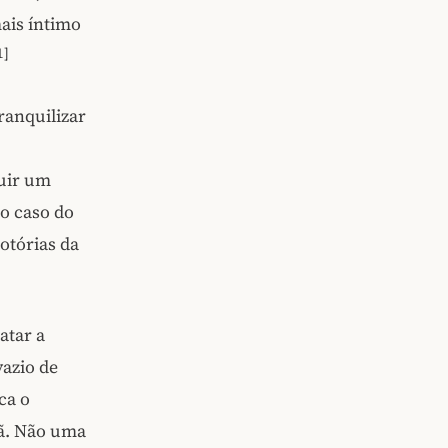
mais íntimo
1]
ranquilizar
uir um
 o caso do
otórias da
atar a
vazio de
ca o
sã. Não uma