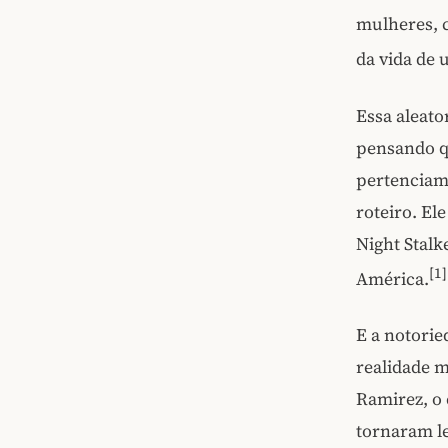
mulheres, c
da vida de 
Essa aleato
pensando q
pertenciam
roteiro. El
Night Stalk
[1]
América.
E a notorie
realidade m
Ramirez, o 
tornaram le