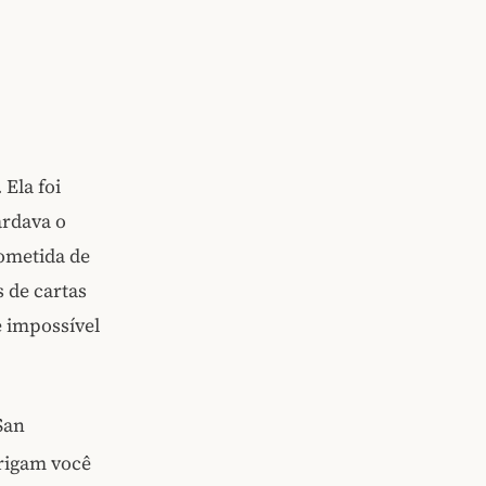
Ela foi
ardava o
ometida de
s de cartas
 impossível
San
rigam você