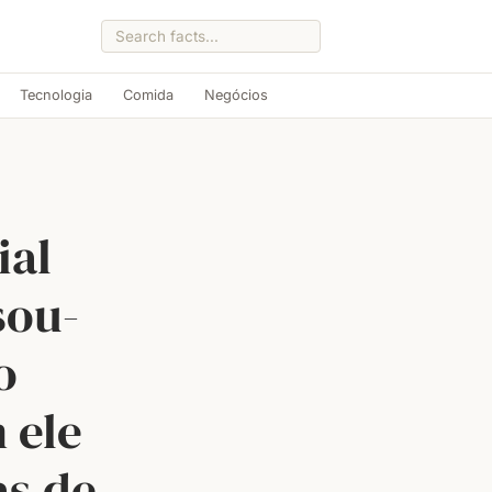
Tecnologia
Comida
Negócios
ial
sou-
o
 ele
as de