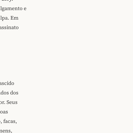
julgamento e
ulpa. Em
assinato
ascido
ados dos
or. Seus
soas
 facas,
mens,