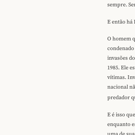
sempre. Se
E então há
O homem qu
condenado p
invasões do
1985. Ele e
vítimas. In
nacional n
predador qu
E é isso qu
enquanto e
uma de sua