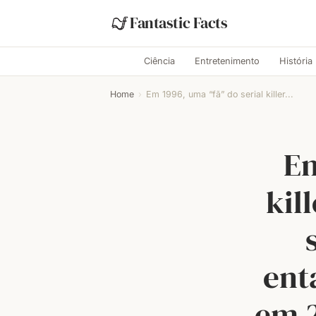
Fantastic Facts
Ciência
Entretenimento
História
Home
›
Em 1996, uma “fã” do serial killer...
Em
kil
ent
em 2