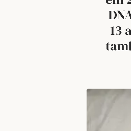
DNA
13 
tam