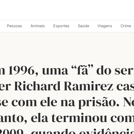
Pessoas
Animais
Esportes
Saúde
Viagens
Crime
 1996, uma “fã” do ser
ler Richard Ramirez ca
se com ele na prisão. N
anto, ela terminou com
009, quando evidênci