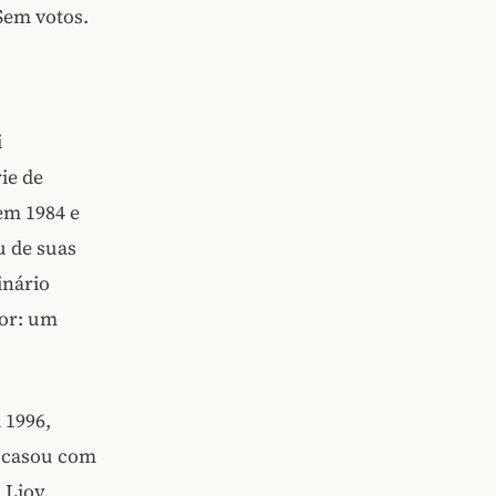
Sem votos.
i
ie de
em 1984 e
u de suas
inário
ior: um
 1996,
e casou com
 Lioy.