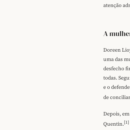
atenção adm
A mulher
Doreen Lioy
uma das mu
desfecho fi
todas. Segu
e o defend
de concilia
Depois, em 
[1]
Quentin.