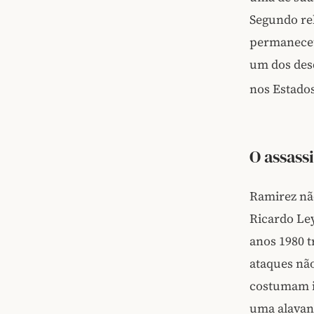
Segundo rel
permaneceu
um dos des
nos Estados
O assass
Ramirez nã
Ricardo Le
anos 1980 t
ataques nã
costumam im
uma alavan