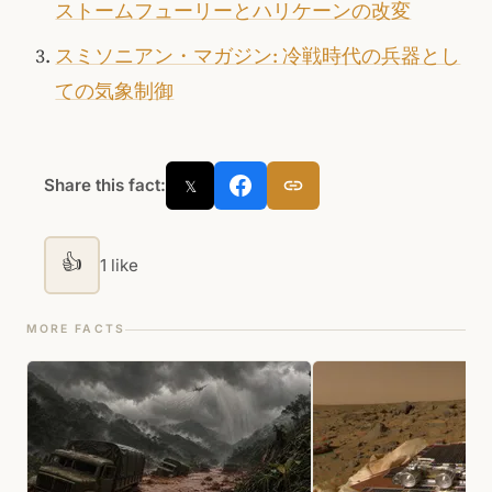
ストームフューリーとハリケーンの改変
スミソニアン・マガジン: 冷戦時代の兵器とし
ての気象制御
Share this fact:
𝕏
👍
1 like
MORE FACTS