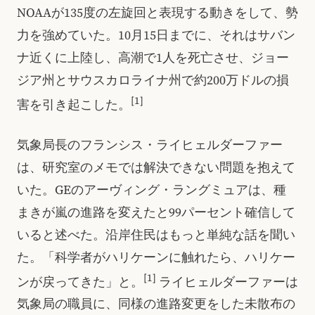
NOAAが135度の左旋回と表現する動きをして、勢
力を強めていた。10月15日までに、それはサバン
ナ近くに上陸し、高潮で1人を死亡させ、ジョー
ジア州とサウスカロライナ州で約200万ドルの損
[1]
害を引き起こした。
気象局長のフランシス・ライヒェルダーファー
は、研究室のメモでは解決できない問題を抱えて
いた。GEのアーヴィング・ラングミュアは、種
まきが嵐の進路を変えたと99パーセント確信して
いると述べた。沿岸住民はもっと単純な話を聞い
た。「科学者がハリケーンに触れたら、ハリケー
[1]
ンが戻ってきた」と。
ライヒェルダーファーは
気象局の職員に、同様の進路変更をした未散布の